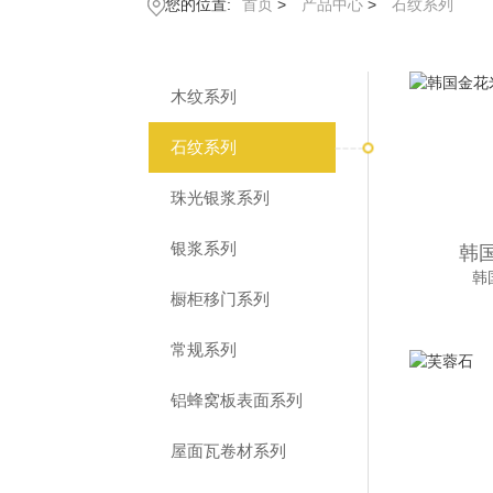
您的位置:
首页
>
产品中心
>
石纹系列
木纹系列
石纹系列
珠光银浆系列
银浆系列
韩
韩
橱柜移门系列
常规系列
铝蜂窝板表面系列
屋面瓦卷材系列