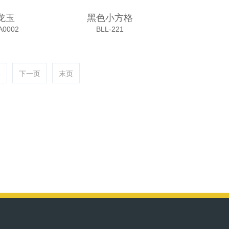
龙玉
黑色小方格
A0002
BLL-221
6
下一页
末页