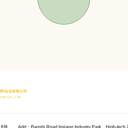
8号
Add：Baoshi Road,linjiang Industry Park，High-tech 