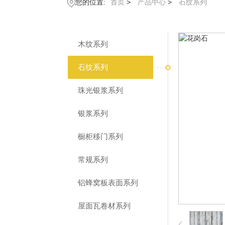
您的位置:
首页
>
产品中心
>
石纹系列
木纹系列
石纹系列
珠光银浆系列
银浆系列
橱柜移门系列
常规系列
铝蜂窝板表面系列
屋面瓦卷材系列