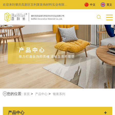
欢迎来到肇庆高新区百利莱装饰材料实业有限公
中文
英文
司 !
您的位置:
>
>
首页
产品中心
银浆系列
+
产品中心