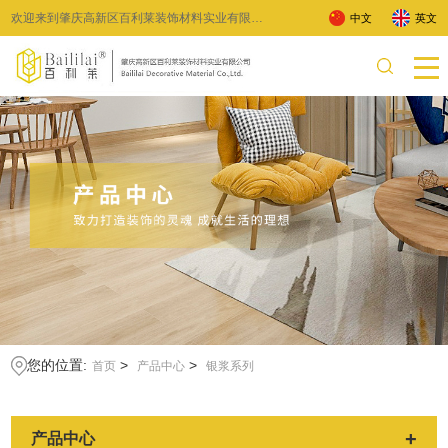
欢迎来到肇庆高新区百利莱装饰材料实业有限公
中文
英文
司 !
您的位置:
>
>
首页
产品中心
银浆系列
+
产品中心