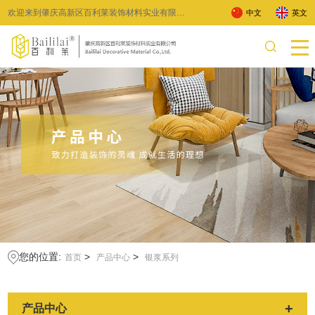
欢迎来到肇庆高新区百利莱装饰材料实业有限公
中文
英文
司 !
您的位置:
>
>
首页
产品中心
银浆系列
+
产品中心